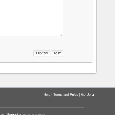
|
|
Help
Terms and Rules
Go Up ▲
|
çe
Svenska
| 04.05.2022 19:42