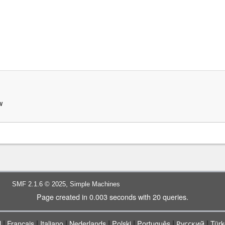
w
,
SMF 2.1.6 © 2025
Simple Machines
Page created in 0.003 seconds with 20 queries.
|
|
|
|
|
|
|
l
Français
Italiano
Nederlands
Polski
Português
Русский
Türk