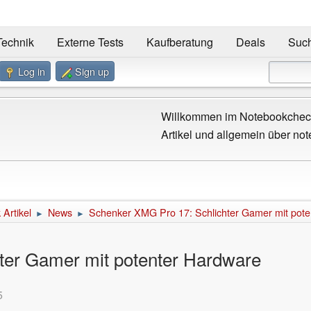
Technik
Externe Tests
Kaufberatung
Deals
Suc
Log in
Sign up
Willkommen im Notebookcheck
Artikel und allgemein über not
Artikel
News
Schenker XMG Pro 17: Schlichter Gamer mit pote
►
►
ter Gamer mit potenter Hardware
5