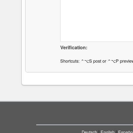
Verification:
Shortcuts: ⌃⌥S post or ⌃⌥P previe
|
|
Deutsch
English
Españo