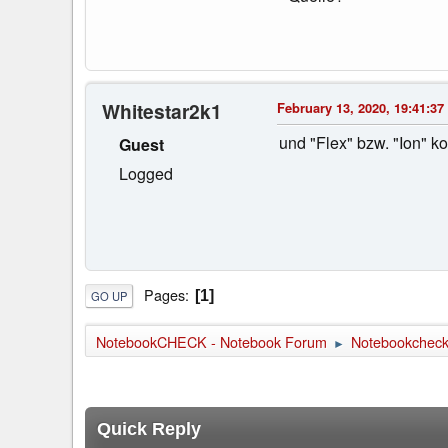
Whitestar2k1
February 13, 2020, 19:41:37
und "Flex" bzw. "Ion" k
Guest
Logged
Pages
1
GO UP
NotebookCHECK - Notebook Forum
Notebookcheck 
►
Quick Reply