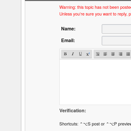
Warning: this topic has not been posted
Unless you're sure you want to reply, p
Name:
Email:
Verification:
Shortcuts: ⌃⌥S post or ⌃⌥P previe