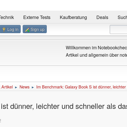
Technik
Externe Tests
Kaufberatung
Deals
Suc
Log in
Sign up
Willkommen im Notebookcheck
Artikel und allgemein über not
Artikel
News
Im Benchmark: Galaxy Book S ist dünner, leichter
►
►
t dünner, leichter und schneller als d
2