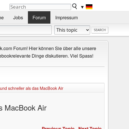
▼
he
Jobs
Forum
Impressum
.com Forum! Hier können Sie über alle unsere
ebookrelevante Dinge diskutieren. Viel Spass!
 und schneller als das MacBook Air
as MacBook Air
Previous Topic
-
Next Topic