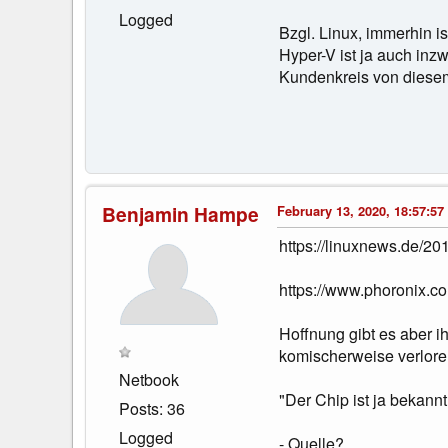
Logged
Bzgl. Linux, immerhin 
Hyper-V ist ja auch inz
Kundenkreis von diesem
Benjamin Hampe
February 13, 2020, 18:57:57
https://linuxnews.de/20
https://www.phoronix.
Hoffnung gibt es aber i
komischerweise verloren
Netbook
"Der Chip ist ja bekann
Posts: 36
Logged
- Quelle?